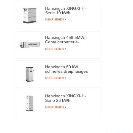
Hanxingcn XINGXI-H-
Serie 10 kWh
Hochspannungs-LFP-
MEHR SEHEN
Batterie
Hanxingcn 45ft 5MWh
Containerbatterie-
Energiespeichersystem
MEHR SEHEN
Hanxingcn 60 kW
schnelles dreiphasiges
Gleichstromladegerät
MEHR SEHEN
Hanxingcn XINGXI-H-
Serie 26 kWh
Hochspannungs-LFP-
MEHR SEHEN
Batterie