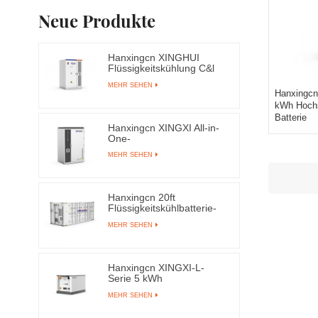
Neue Produkte
Hanxingcn XINGHUI
Flüssigkeitskühlung C&l
Energiespeichersystem
MEHR SEHEN
Hanxingcn
kWh Hoch
Batterie
Hanxingcn XINGXI All-in-
One-
Energiespeichersystem
MEHR SEHEN
Hanxingcn 20ft
Flüssigkeitskühlbatterie-
Energiespeichersystem-
MEHR SEHEN
Container
Hanxingcn XINGXI-L-
Serie 5 kWh
Niederspannungs-LFP-
MEHR SEHEN
Batterie