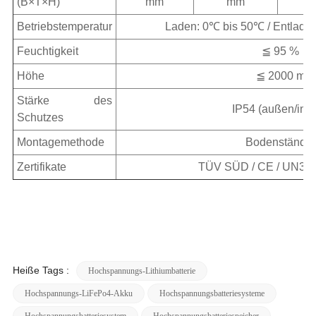
(B×T×H)
mm
mm
Betriebstemperatur
Laden: 0℃ bis 50℃ / Entlade
Feuchtigkeit
≦ 95 %
Höhe
≦ 2000 m
Stärke des
IP54 (außen/inn
Schutzes
Montagemethode
Bodenständer
Zertifikate
TÜV SÜD / CE / UN38.
Heiße Tags :
Hochspannungs-Lithiumbatterie
Hochspannungs-LiFePo4-Akku
Hochspannungsbatteriesysteme
Hochspannungsbatteriesystem
Hochspannungsbatteriespeicher