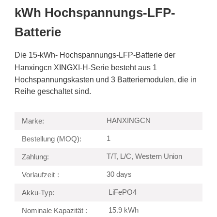
kWh Hochspannungs-LFP-
Batterie
Die 15-kWh-
Hochspannungs-LFP-Batterie
der
Hanxingcn XINGXI-H-Serie
besteht aus
1
Hochspannungskasten und
3 Batteriemodulen, die in
Reihe geschaltet sind.
HANXINGCN
Marke:
1
Bestellung (MOQ):
T/T, L/C, Western Union
Zahlung:
30 days
Vorlaufzeit：
LiFePO4
Akku-Typ:
15.9 kWh
Nominale Kapazität :