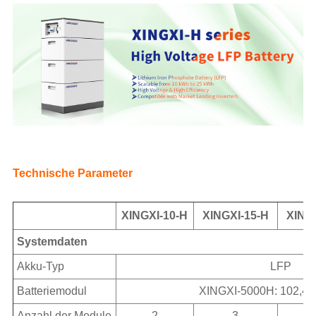
Technische Parameter
XINGXI-10-H
XINGXI-15-H
XING
Systemdaten
Akku-Typ
LFP
Batteriemodul
XINGXI-5000H: 102,4 
Anzahl der Module
2
3