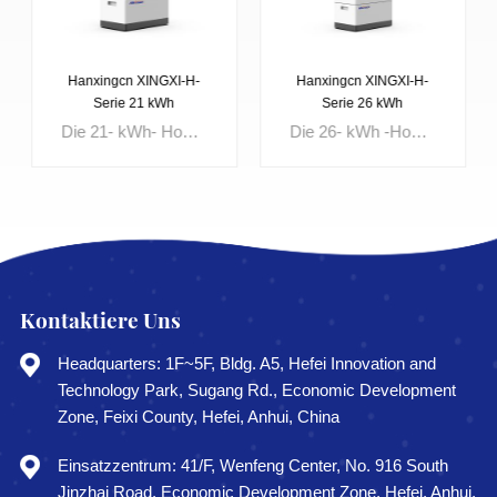
Hanxingcn XINGXI-H-
Hanxingcn XINGXI-H-
Serie 21 kWh
Serie 26 kWh
Hochspannungs-LFP-
Hochspannungs-LFP-
Die 21- kWh- Hochspannungs-LFP-Batterien der Hanxingcn XINGXI-H-Serie sind ohne Kabelverbindung in Reihe zwischen den Modulen geschaltet.
Die 26- kWh -Hochspannungs-LFP- Batterie der Hanxingcn
Batterie
Batterie
Kontaktiere Uns
ERFAHREN
ERFAHREN
Headquarters: 1F~5F, Bldg. A5, Hefei Innovation and
SIE MEHR
SIE MEHR
Technology Park, Sugang Rd., Economic Development
Zone, Feixi County, Hefei, Anhui, China
Einsatzzentrum: 41/F, Wenfeng Center, No. 916 South
Jinzhai Road, Economic Development Zone, Hefei, Anhui,