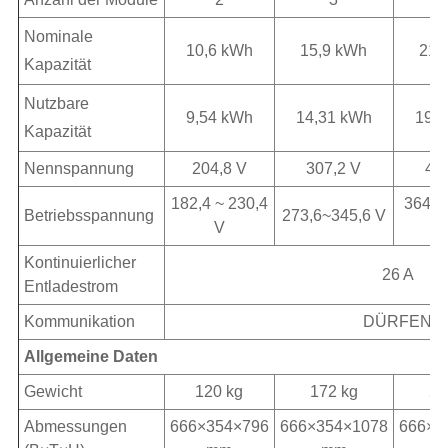
Nominale
10,6 kWh
15,9 kWh
21,
Kapazität
Nutzbare
9,54 kWh
14,31 kWh
19,
Kapazität
Nennspannung
204,8 V
307,2 V
40
182,4 ~ 230,4
364,8
Betriebsspannung
273,6~345,6 V
V
Kontinuierlicher
26 A
Entladestrom
Kommunikation
DÜRFEN
Allgemeine Daten
Gewicht
120 kg
172 kg
22
Abmessungen
666×354×796
666×354×1078
666×3