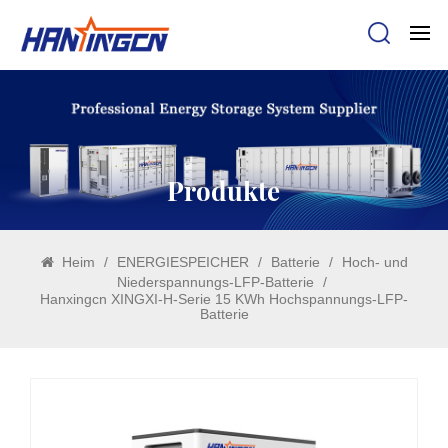
Produkte
Heim
/
ENERGIESPEICHER
/
Batterie
/
Hoch- und
Niederspannungs-LFP-Batterie
/
Hanxingcn XINGXI-H-Serie 15 KWh Hochspannungs-LFP-
Batterie