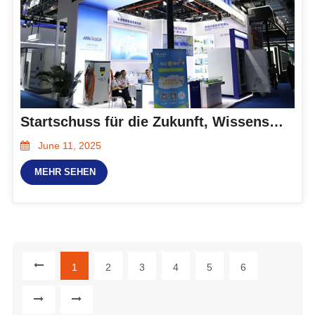
Startschuss für die Zukunft, Wissenssammlung in Shanghai | Hanxing Energy präsentiert CO2-freie Lösungen auf der SNEC 2025
June 11, 2025
MEHR SEHEN
1
2
3
4
5
6